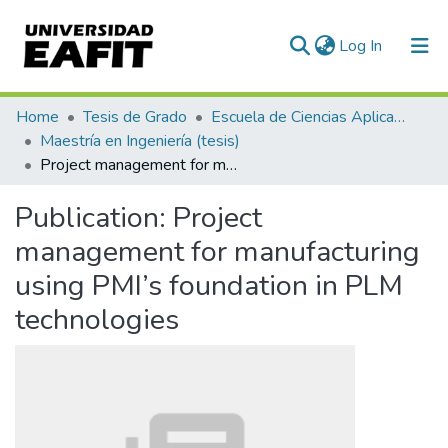
(current)
Log In
Communities & Collections
Home
Tesis de Grado
Escuela de Ciencias Aplicadas e Ingeniería
Maestría en Ingeniería (tesis)
All of DSpace
Project management for manufacturing using PMI’s foundation in PLM technologies
Statistics
Publication:
Project
management for manufacturing
using PMI’s foundation in PLM
technologies