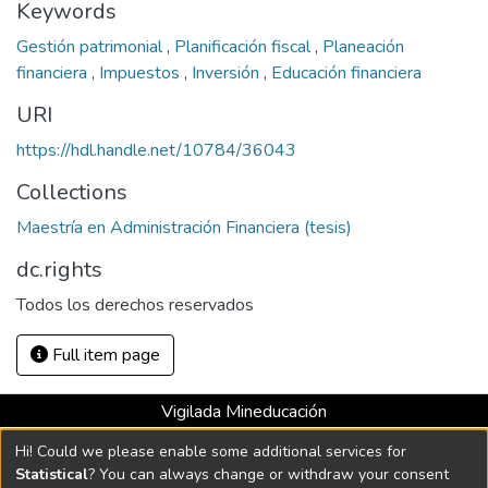
Keywords
Gestión patrimonial
,
Planificación fiscal
,
Planeación
financiera
,
Impuestos
,
Inversión
,
Educación financiera
URI
https://hdl.handle.net/10784/36043
Collections
Maestría en Administración Financiera (tesis)
dc.rights
Todos los derechos reservados
Full item page
Vigilada Mineducación
Universidad con Acreditación Institucional hasta 2026 -
Hi! Could we please enable some additional services for
Resolución MEN 2158 de 2018
Statistical
? You can always change or withdraw your consent