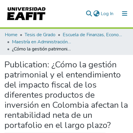
(current)
Log In
Communities & Collections
Home
Tesis de Grado
Escuela de Finanzas, Economía y Gobierno
Maestría en Administración Financiera (tesis)
All of DSpace
¿Cómo la gestión patrimonial y el entendimiento del impacto fiscal de los diferentes productos de inversión en Colombia afectan la rentabilidad neta de un portafolio en el largo plazo?
Statistics
Publication:
¿Cómo la gestión
patrimonial y el entendimiento
del impacto fiscal de los
diferentes productos de
inversión en Colombia afectan la
rentabilidad neta de un
portafolio en el largo plazo?