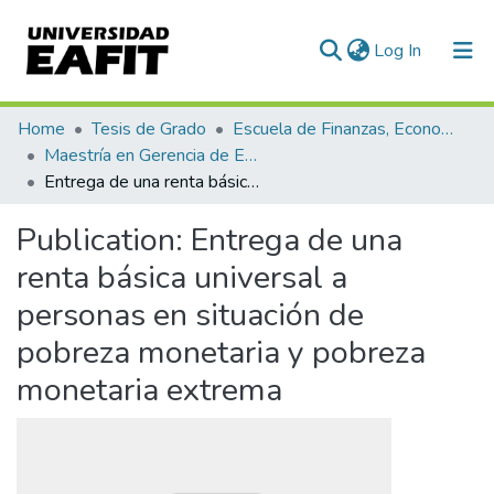
(current)
Log In
Communities & Collections
Home
Tesis de Grado
Escuela de Finanzas, Economía y Gobierno
Maestría en Gerencia de Empresas Sociales para la Innovación Social y el Desarrollo Local (tesis)
All of DSpace
Entrega de una renta básica universal a personas en situación de pobreza monetaria y pobreza monetaria extrema
Statistics
Publication:
Entrega de una
renta básica universal a
personas en situación de
pobreza monetaria y pobreza
monetaria extrema