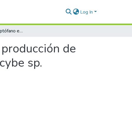
Log In
Evaluación del Triptófano en la producción de Psilocibina en el cultivo sumergido de psilocybe sp.
a producción de
ocybe sp.