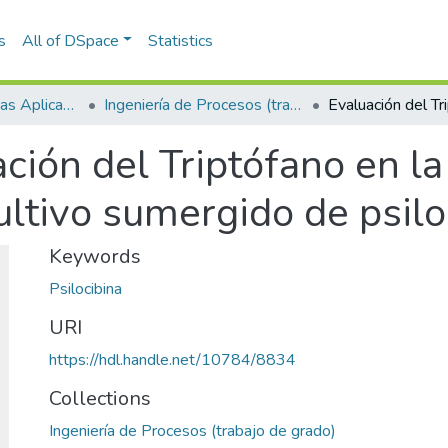
s
All of DSpace
Statistics
Escuela de Ciencias Aplicadas e Ingeniería
Ingeniería de Procesos (trabajo de grado)
ción del Triptófano en l
cultivo sumergido de psil
Keywords
Psilocibina
URI
https://hdl.handle.net/10784/8834
Collections
Ingeniería de Procesos (trabajo de grado)