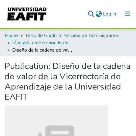
(current)
Log In
Communities & Collections
Home
Tesis de Grado
Escuela de Administración
Maestría en Gerencia Integral por Procesos (tesis)
All of DSpace
Diseño de la cadena de valor de la Vicerrectoría de Aprendizaje de la Universidad EAFIT
Statistics
Publication:
Diseño de la cadena
de valor de la Vicerrectoría de
Aprendizaje de la Universidad
EAFIT