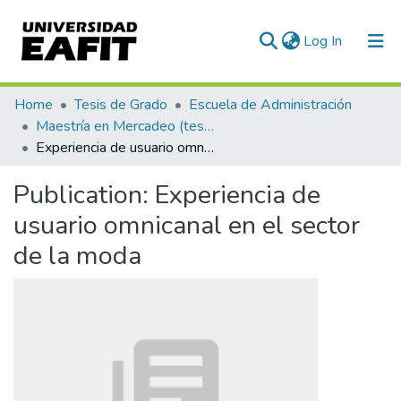
(current)
Log In
Communities & Collections
Home
Tesis de Grado
Escuela de Administración
Maestría en Mercadeo (tesis)
All of DSpace
Experiencia de usuario omnicanal en el sector de la moda
Statistics
Publication:
Experiencia de
usuario omnicanal en el sector
de la moda