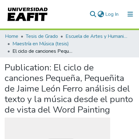
(current)
Log In
Communities & Collections
Home
Tesis de Grado
Escuela de Artes y Humanidades
Maestría en Música (tesis)
All of DSpace
El ciclo de canciones Pequeña, Pequeñita de Jaime León Ferro análisis del texto y la música desde el punto de vista del Word Painting
Statistics
Publication:
El ciclo de
canciones Pequeña, Pequeñita
de Jaime León Ferro análisis del
texto y la música desde el punto
de vista del Word Painting