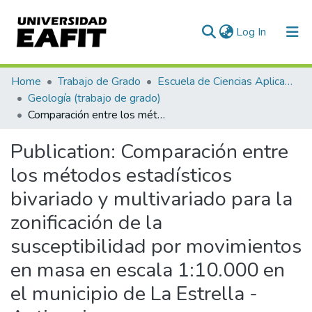
(current)
Log In
Communities & Collections
Home
Trabajo de Grado
Escuela de Ciencias Aplicadas e Ingeniería
Geología (trabajo de grado)
All of DSpace
Comparación entre los métodos estadísticos bivariado y multivariado para la zonificación de la susceptibilidad por movimientos en masa en escala 1:10.000 en el municipio de La Estrella - Antioquia
Statistics
Publication:
Comparación entre
los métodos estadísticos
bivariado y multivariado para la
zonificación de la
susceptibilidad por movimientos
en masa en escala 1:10.000 en
el municipio de La Estrella -