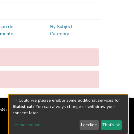
tipo de
By Subject
umento
Category
Hi! Could we please enable some additional services for
Statistical
? You can always change or withdraw your
2158 de 2018
consent later.
Let me choose
I decline
That's ok