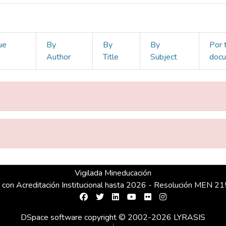
ue
By
By
By
Por 
Author
Title
Subject
doc
Vigilada Mineducación
 con Acreditación Institucional hasta 2026 - Resolución MEN 
DSpace software
copyright © 2002-2026
LYRASIS