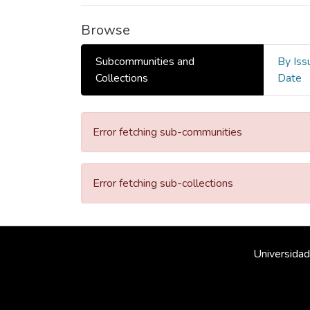
Browse
Subcommunities and
By Iss
Collections
Date
Error fetching sub-communities
Error fetching sub-collections
Universidad