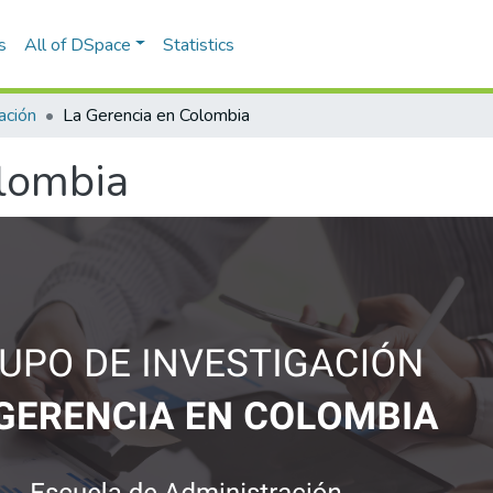
s
All of DSpace
Statistics
ación
La Gerencia en Colombia
olombia