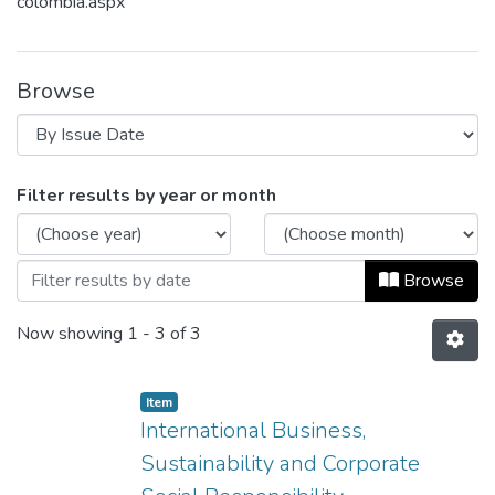
colombia.aspx
Browse
Browsing La Gerencia en Colombia by Is
Filter results by year or month
Browse
Now showing
1 - 3 of 3
Item
International Business,
Sustainability and Corporate