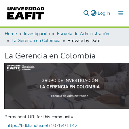
(current)
Log In
Communities & Collections
Home
Investigación
Escuela de Administración
La Gerencia en Colombia
Browse by Date
All of DSpace
La Gerencia en Colombia
Permanent URI for this community
https://hdl.handle.net/10784/1142