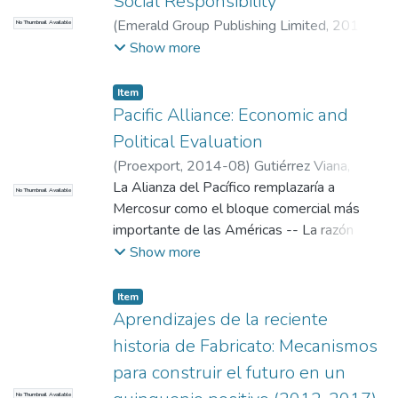
Social Responsibility
(
Emerald Group Publishing Limited
,
2013
)
No Thumbnail Available
Leonard, Liam
;
Gonzalez-Perez, Maria
Show more
Alejandra
;
Universidad EAFIT.
Departamento de Administración
;
Maria
Item
Alejandra Gonzalez-Perez
Pacific Alliance: Economic and
(mgonza40@eafit.edu.co)
;
Investigación La
Political Evaluation
Gerencia en Colombia
(
Proexport
,
2014-08
)
Gutiérrez Viana,
Santiago
La Alianza del Pacífico remplazaría a
;
Rodríguez-Ríos, Juan David
;
No Thumbnail Available
Gutiérrez Gómez, Laura
Mercosur como el bloque comercial más
;
González-Pérez,
María Alejandra
importante de las Américas -- La razón
;
Universidad EAFIT.
Departamento de Administración
fundamental está en que parte de una base
;
Show more
mgonza40@eafit.edu.co
pragmática y sobre ella se ha avanzado
;
Investigación La
Gerencia en Colombia
rápidamente en la integración en varios
Item
frentes -- En el primer semestre de 2013
Aprendizajes de la reciente
se tomaron decisiones para hacer una
historia de Fabricato: Mecanismos
desgravación total sistemática del comercio
para construir el futuro en un
entre los países miembros, y de definieron
No Thumbnail Available