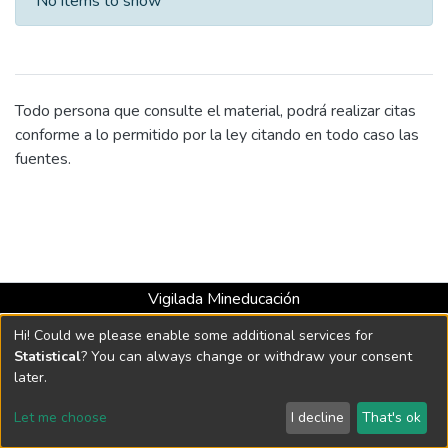
No items to show
Todo persona que consulte el material, podrá realizar citas
conforme a lo permitido por la ley citando en todo caso las
fuentes.
Vigilada Mineducación
Universidad con Acreditación Institucional hasta 2026 -
Hi! Could we please enable some additional services for
Resolución MEN 2158 de 2018
Statistical
? You can always change or withdraw your consent
later.
DSpace software
copyright © 2002-2026
LYRASIS
Let me choose
I decline
That's ok
Cookie settings
Send Feedback