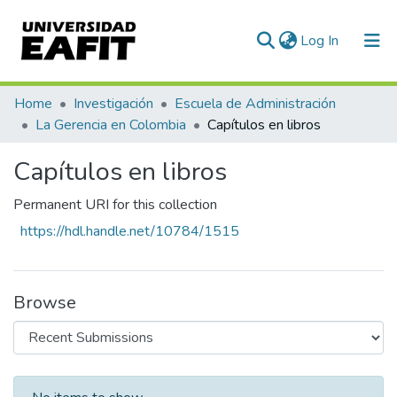
(current)
Log In
Communities & Collections
Home
Investigación
Escuela de Administración
La Gerencia en Colombia
Capítulos en libros
All of DSpace
Capítulos en libros
Statistics
Permanent URI for this collection
https://hdl.handle.net/10784/1515
Browse
Recent Submissions