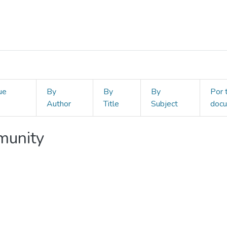
ue
By
By
By
Por 
Author
Title
Subject
doc
mmunity