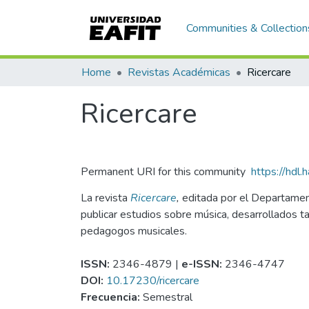
Communities & Collection
Home
Revistas Académicas
Ricercare
Ricercare
Permanent URI for this community
https://hdl
La revista
Ricercare
,
editada por el Departament
publicar estudios sobre música, desarrollados t
pedagogos musicales.
ISSN:
2346-4879 |
e-ISSN:
2346-4747
DOI:
10.17230/ricercare
Frecuencia:
Semestral