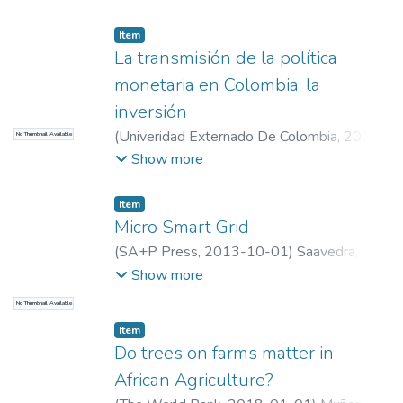
Camilo
;
Chaparro, Juan Camilo
;
Universidad
EAFIT. Departamento de Economía y
Item
Finanzas
;
Estudios en Economía y Empresa
La transmisión de la política
(GEE)
monetaria en Colombia: la
inversión
(
Univeridad Externado De Colombia
,
2010-
No Thumbnail Available
01-01
)
BOTERO, JESUS ALONSO
;
DIANA
Show more
GUTIERREZ
;
RAMIREZ, ANDRES
;
BOTERO, JESUS ALONSO
;
DIANA
Item
GUTIERREZ
;
RAMIREZ, ANDRES
;
Micro Smart Grid
Universidad EAFIT. Departamento de
(
SA+P Press
,
2013-10-01
)
Saavedra,
Economía y Finanzas
;
Estudios en Economía
Fabiola
;
Saavedra, Fabiola
;
Universidad
Show more
y Empresa (GEE)
EAFIT. Departamento de Economía y
No Thumbnail Available
Finanzas
;
Estudios en Economía y Empresa
Item
(GEE)
Do trees on farms matter in
African Agriculture?