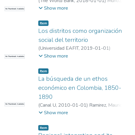
(
The World Bank
,
2018-01-01
)
Muñoz,
Juan Carlos
;
Muñoz, Juan Carlos
;
Universidad
Show more
No Thumbnail Available
EAFIT. Departamento de Economía y
Finanzas
;
Estudios en Economía y Empresa
Item
(GEE)
Los distritos como organización
social del territorio
(
Universidad EAFIT
,
2019-01-01
)
TORRES, ALEJANDRO
;
TORRES,
Show more
No Thumbnail Available
ALEJANDRO
;
Universidad EAFIT.
Departamento de Economía y Finanzas
;
Item
Estudios en Economía y Empresa (GEE)
La búsqueda de un ethos
económico en Colombia, 1850-
1890
(
Canal U
,
2010-01-01
)
Ramirez, Mauricio
No Thumbnail Available
Andres
;
Ramirez, Mauricio Andres
;
Show more
Universidad EAFIT. Departamento de
Economía y Finanzas
;
Estudios en Economía
Item
y Empresa (GEE)