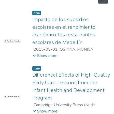
Item
Impacto de los subsidios
escolares en el rendimiento
académico: los restaurantes
escolares de Medellín
No Thumbnail Available
(
2015-05-01
)
OSPINA, MONICA
PATRICIA
;
GARCES, JOSE DAVID
;
Show more
OSPINA, MONICA PATRICIA
;
GARCES,
JOSE DAVID
;
Universidad EAFIT.
Item
Departamento de Economía y Finanzas
;
Differential Effects of High-Quality
Estudios en Economía y Empresa (GEE)
Early Care: Lessons from the
Infant Health and Development
Program
No Thumbnail Available
(
Cambridge University Press (North
America)
,
2019-01-01
)
Chaparro, Juan
Show more