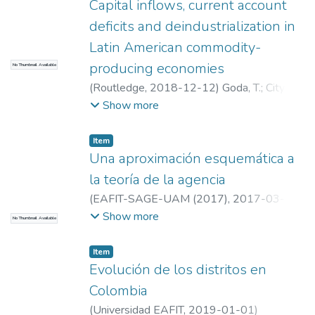
Estudios en Economía y Empresa (GEE)
Capital inflows, current account
deficits and deindustrialization in
Latin American commodity-
producing economies
No Thumbnail Available
(
Routledge
,
2018-12-12
)
Goda, T.
;
City
University
;
Goda, T.
;
City University
;
Show more
Universidad EAFIT. Departamento de
Economía y Finanzas
;
Estudios en Economía
Item
y Empresa (GEE)
Una aproximación esquemática a
la teoría de la agencia
(
EAFIT-SAGE-UAM (2017)
,
2017-03-14
)
Mauricio Andrès Ramìrez Gòmez
;
Mauricio
Show more
No Thumbnail Available
Andrès Ramìrez Gòmez
;
Universidad EAFIT.
Departamento de Economía y Finanzas
;
Item
Estudios en Economía y Empresa (GEE)
Evolución de los distritos en
Colombia
(
Universidad EAFIT
,
2019-01-01
)