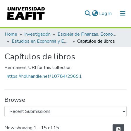
(current)
Log In
Communities & Collections
Home
Investigación
Escuela de Finanzas, Economía y Gobierno
Estudios en Economía y Empresa (GEE)
Capítulos de libros
All of DSpace
Capítulos de libros
Statistics
Permanent URI for this collection
https://hdl.handle.net/10784/29691
Browse
Recent Submissions
Now showing
1 - 15 of 15