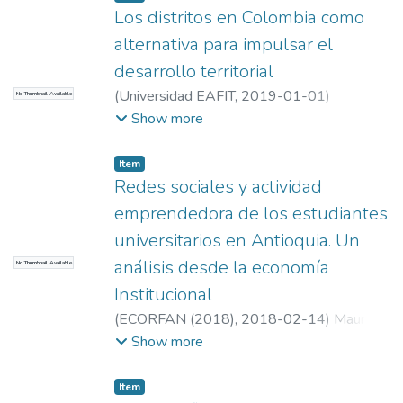
Finanzas
;
Estudios en Economía y Empresa
Los distritos en Colombia como
(GEE)
alternativa para impulsar el
desarrollo territorial
(
Universidad EAFIT
,
2019-01-01
)
No Thumbnail Available
TORRES, ALEJANDRO
;
TORRES,
Show more
ALEJANDRO
;
Universidad EAFIT.
Departamento de Economía y Finanzas
;
Item
Estudios en Economía y Empresa (GEE)
Redes sociales y actividad
emprendedora de los estudiantes
universitarios en Antioquia. Un
análisis desde la economía
No Thumbnail Available
Institucional
(
ECORFAN (2018)
,
2018-02-14
)
Mauricio
Andrès Ramìrez Gòmez
;
Mauricio Andrès
Show more
Ramìrez Gòmez
;
Universidad EAFIT.
Departamento de Economía y Finanzas
;
Item