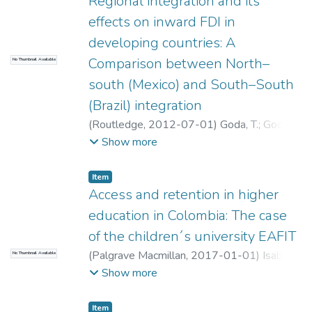
Regional integration and its
effects on inward FDI in
developing countries: A
Comparison between North–
No Thumbnail Available
south (Mexico) and South–South
(Brazil) integration
(
Routledge
,
2012-07-01
)
Goda, T.
;
Goda,
T.
;
Universidad EAFIT. Departamento de
Show more
Economía y Finanzas
;
Estudios en Economía
y Empresa (GEE)
Item
Access and retention in higher
education in Colombia: The case
of the children´s university EAFIT
(
Palgrave Macmillan
,
2017-01-01
)
Isabel
No Thumbnail Available
C. Montes
;
Abad, Ana Cristina
;
Isabel C.
Show more
Montes
;
Abad, Ana Cristina
;
Universidad
EAFIT. Departamento de Economía y
Item