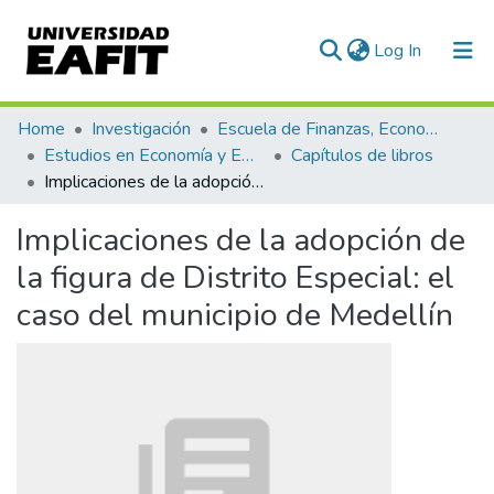
(current)
Log In
Communities & Collections
Home
Investigación
Escuela de Finanzas, Economía y Gobierno
Estudios en Economía y Empresa (GEE)
Capítulos de libros
All of DSpace
Implicaciones de la adopción de la figura de Distrito Especial: el caso del municipio de Medellín
Statistics
Implicaciones de la adopción de
la figura de Distrito Especial: el
caso del municipio de Medellín