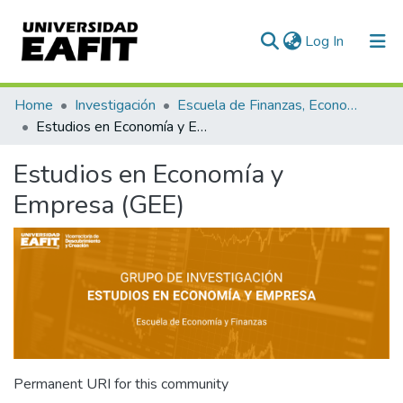
(current)
Log In
Communities & Collections
Home
Investigación
Escuela de Finanzas, Economía y Gobierno
Estudios en Economía y Empresa (GEE)
All of DSpace
Estudios en Economía y
Statistics
Empresa (GEE)
Permanent URI for this community