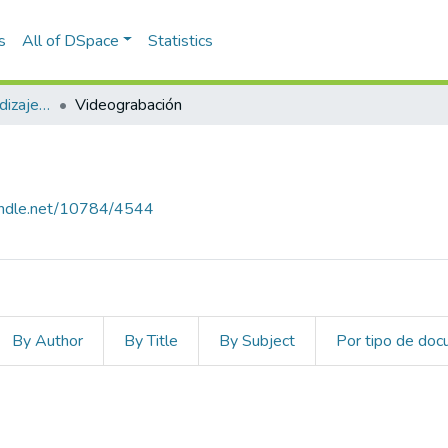
s
All of DSpace
Statistics
Estudios sobre aprendizaje y apropiación social del conocimiento
Videograbación
handle.net/10784/4544
By Author
By Title
By Subject
Por tipo de do