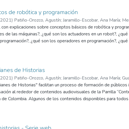
os de robótica y programación
2021
)
Patiño-Orozco, Agustín
;
Jaramillo-Escobar, Ana María
;
Men
l con explicaciones sobre conceptos básicos de robótica y progra
;
Aristizábal-Mejía, Maria Fernanda
;
Universidad EAFIT
es de las máquinas?, ¿qué son los actuadores en un robot?, ¿qué 
n programación?, ¿qué son los operadores en programación?, ¿qué 
 son los ciclos en programación?
anes de Historias
2021
)
Patiño-Orozco, Agustín
;
Jaramillo-Escobar, Ana María
;
Gua
nes de Historias" facilitan un proceso de formación de públicos inf
los-Castrillón, Alexandra.
;
Universidad EAFIT
ación al rededor de contenidos audiovisuales de la Parrilla “Cont
ra de Colombia. Algunos de los contenidos disponibles para tod
ntazos con efectazos, La lleva, Migrópolis​, Chambi y Max refugio
 caminos de conocimiento ancestral y Ashampa Awá, entretejien
istorias - Serie web