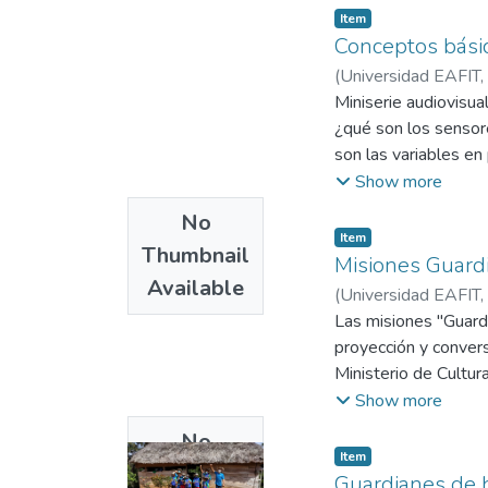
Item
Conceptos básic
(
Universidad EAFIT
,
Restrepo, Alejandro
Miniserie audiovisua
¿qué son los sensor
son las variables e
programación?, ¿qué
Show more
No
Item
Thumbnail
Misiones Guardi
Available
(
Universidad EAFIT
,
(Caucasia)
Las misiones "Guardia
;
Papadopu
proyección y convers
Ministerio de Cultu
el proyecto son: Cue
Show more
documentales Ñambi,
No
Item
Thumbnail
Guardianes de h