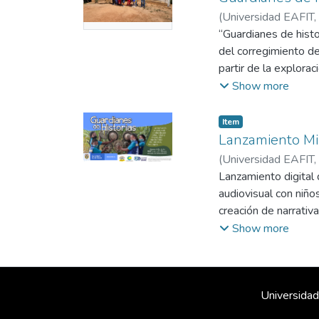
Available
(
Universidad EAFIT
,
(Caucasia)
“Guardianes de histo
;
Rosario, 
del corregimiento de
partir de la explora
Show more
Item
Lanzamiento Mi
(
Universidad EAFIT
,
(Caucasia)
Lanzamiento digital 
;
Betancur
audiovisual con niño
creación de narrativa
comunidad indígena 
Show more
Universidad