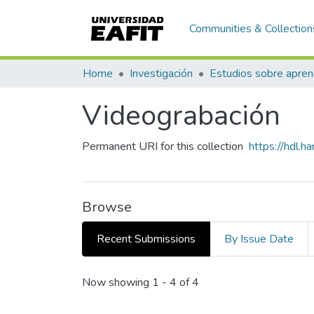
Communities & Collection
Home
Investigación
Videograbación
Permanent URI for this collection
https://hdl.
Browse
Recent Submissions
By Issue Date
Recent Submissions
Now showing
1 - 4 of 4