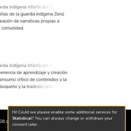
rdia Indígena Infantil del El Pando
iñas de la guardia indígena Zenú
eación de narrativas propias a
su comunidad.
rdia Indígena Infantil del El Pando
eriencia de aprendizaje y creación
ia
;
Universidad EAFIT
consumo crítico de contenidos y la
ioqueño y la tradición oral de la
Hi! Could we please enable some additional services for
Statistical
? You can always change or withdraw your
2158 de 2018
consent later.