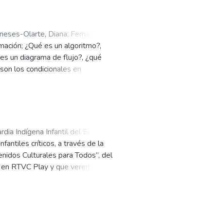
eses-Olarte, Diana
;
Fernández-
mación; ¿Qué es un algoritmo?,
es un diagrama de flujo?, ¿qué
son los condicionales en
rdia Indígena Infantil del El Pando
antiles críticos, a través de la
enidos Culturales para Todos”, del
os en RTVC Play y que veremos en
 animal, Telegordo y los
do realidades​.