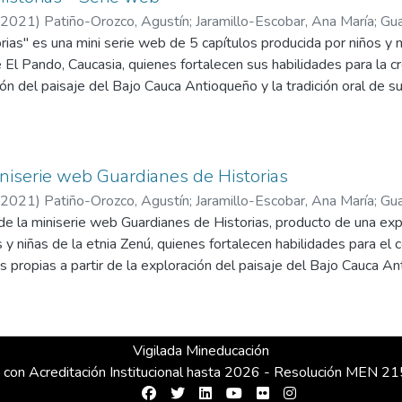
2021
)
Patiño-Orozco, Agustín
;
Jaramillo-Escobar, Ana María
;
Gua
rias" es una mini serie web de 5 capítulos producida por niños y n
Alfredo
;
Flórez, Mauricio
;
Universidad EAFIT
 El Pando, Caucasia, quienes fortalecen sus habilidades para la cr
ción del paisaje del Bajo Cauca Antioqueño y la tradición oral de 
niserie web Guardianes de Historias
2021
)
Patiño-Orozco, Agustín
;
Jaramillo-Escobar, Ana María
;
Gua
de la miniserie web Guardianes de Historias, producto de una exp
-Betancur, Juan Gonzalo
;
Domicó, Mileidy
;
Restrepo-Correa, Valer
s y niñas de la etnia Zenú, quienes fortalecen habilidades para el 
s propias a partir de la exploración del paisaje del Bajo Cauca Ant
y mestiza del corregimiento de El Pando, Caucasia.
Vigilada Mineducación
 con Acreditación Institucional hasta 2026 - Resolución MEN 