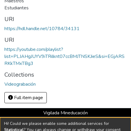
Maestros
Estudiantes
URI
https://hdl.handle.net/10784/34131
URI
https://youtube.com/playlist?
list=PLJAHgJUYV9iTRilknt07ccBMJTNSKJieS&si=EGjARS
RKkTMxTBg3
Collections
Videograbación
Full item page
Vigilada Mineducación
Universidad con Acreditación Institucional hasta 2026 -
Hi! Could we please enable some additional services for
Resolución MEN 2158 de 2018
Statistical
? You can always change or withdraw your consent