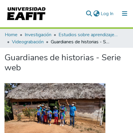
(current)
Log In
Communities & Collections
Home
Investigación
Estudios sobre aprendizaje y apropiación social del conocimiento
Videograbación
Guardianes de historias - Serie web
All of DSpace
Guardianes de historias - Serie
Statistics
web