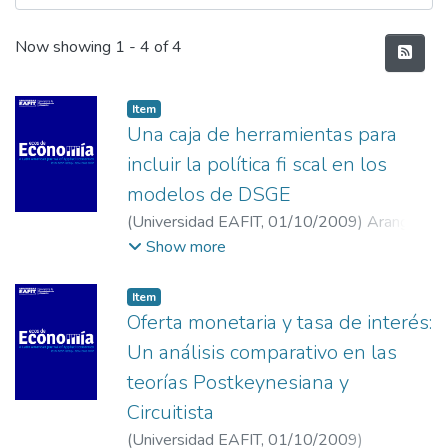
Recent Submissions
Now showing
1 - 4 of 4
Item
Una caja de herramientas para
incluir la política fi scal en los
modelos de DSGE
(
Universidad EAFIT
,
01/10/2009
)
Arango
Isaza, Mauricio
;
Universidad del Rosario
Show more
Item
Oferta monetaria y tasa de interés:
Un análisis comparativo en las
teorías Postkeynesiana y
Circuitista
(
Universidad EAFIT
,
01/10/2009
)