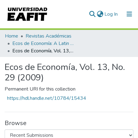
(current)
Log In
Communities & Collections
Home
Revistas Académicas
Ecos de Economía: A Latin American Journal of Applied Economics
All of DSpace
Ecos de Economía, Vol. 13, No. 29 (2009)
Statistics
Ecos de Economía, Vol. 13, No.
29 (2009)
Permanent URI for this collection
https://hdl.handle.net/10784/15434
Browse