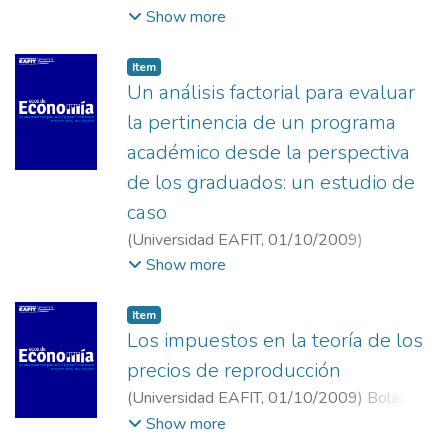
Velásquez Garzón, Iván Darío
;
Universidad
Show more
Nacional de Colombia
Item
Un análisis factorial para evaluar
la pertinencia de un programa
académico desde la perspectiva
de los graduados: un estudio de
caso
(
Universidad EAFIT
,
01/10/2009
)
Almonacid, Paula
;
Montes, Isabel Cristina
;
Show more
Vásquez, Juan José
;
Universidad EAFIT
Item
Los impuestos en la teoría de los
precios de reproducción
(
Universidad EAFIT
,
01/10/2009
)
Bolaños,
Eduardo
;
Tobón, Alexander
;
Universidad de
Show more
Antioquia