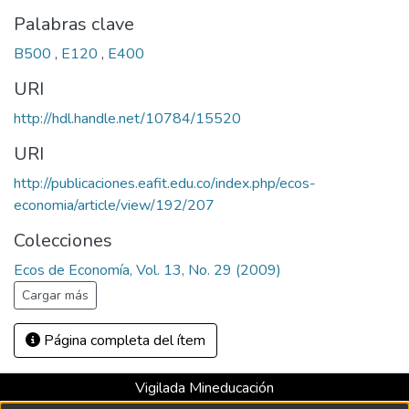
Palabras clave
B500
,
E120
,
E400
URI
http://hdl.handle.net/10784/15520
URI
http://publicaciones.eafit.edu.co/index.php/ecos-
economia/article/view/192/207
Colecciones
Ecos de Economía, Vol. 13, No. 29 (2009)
Cargar más
Página completa del ítem
Vigilada Mineducación