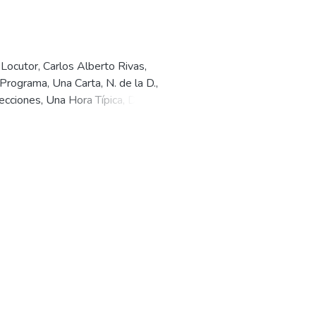
 Locutor, Carlos Alberto Rivas,
 Programa, Una Carta, N. de la D.,
ecciones, Una Hora Típica, Doña
tas - Editorial, Qué es…?,
e!!!, Rectificación, Votos,