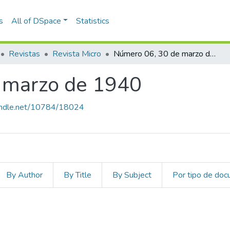
s
All of DSpace
Statistics
Revistas
Revista Micro
Número 06, 30 de marzo de 1940
 marzo de 1940
handle.net/10784/18024
By Author
By Title
By Subject
Por tipo de do