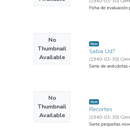
(
1940-03-30
)
Corr
Ficha de evaluación 
No
Item
Thumbnail
Sabia Ud?
Available
(
1940-03-30
)
Corr
Serie de anécdotas e
No
Item
Thumbnail
Recortes
Available
(
1940-03-30
)
Corr
Siete pequeñas nov