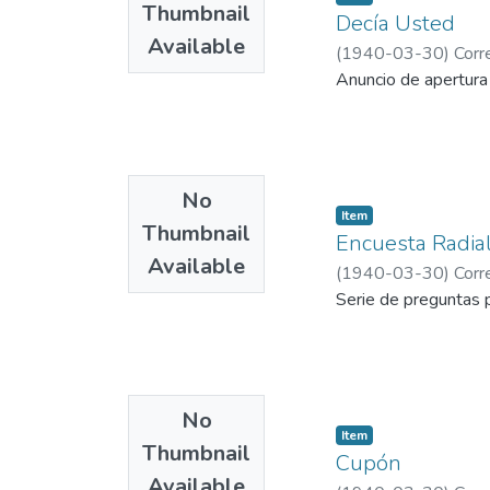
Thumbnail
Decía Usted
Available
(
1940-03-30
)
Corr
Anuncio de apertura
No
Item
Thumbnail
Encuesta Radia
Available
(
1940-03-30
)
Corr
Serie de preguntas p
No
Item
Thumbnail
Cupón
Available