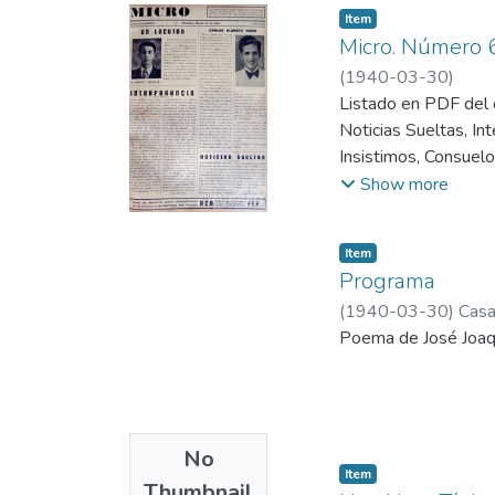
Item
Micro. Número 
(
1940-03-30
)
Listado en PDF del c
Noticias Sueltas, In
Insistimos, Consuel
Alicia Borda de Z., C
Show more
Recortes, Semana San
Recortes, Sabia Ud?
Item
Programa
(
1940-03-30
)
Casa
Poema de José Joaq
No
Item
Thumbnail