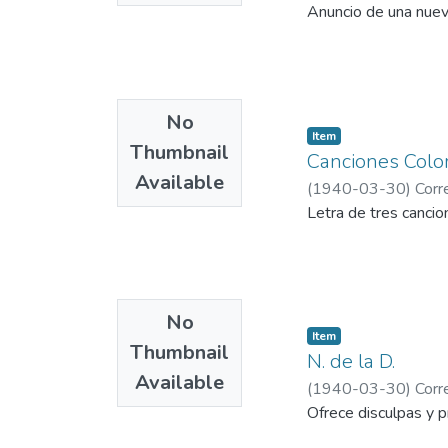
Anuncio de una nueva
No
Item
Thumbnail
Canciones Col
Available
(
1940-03-30
)
Corr
Letra de tres canci
No
Item
Thumbnail
N. de la D.
Available
(
1940-03-30
)
Corr
Ofrece disculpas y p