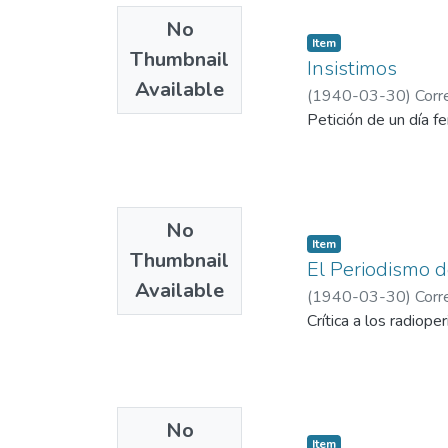
No
Item
Thumbnail
Insistimos
Available
(
1940-03-30
)
Corr
Petición de un día f
No
Item
Thumbnail
El Periodismo d
Available
(
1940-03-30
)
Corr
Crítica a los radiope
No
Item