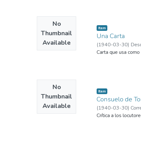
No
Item
Thumbnail
Una Carta
Available
(
1940-03-30
)
Desc
Carta que usa como m
No
Item
Thumbnail
Consuelo de To
Available
(
1940-03-30
)
Corr
Crítica a los locutor