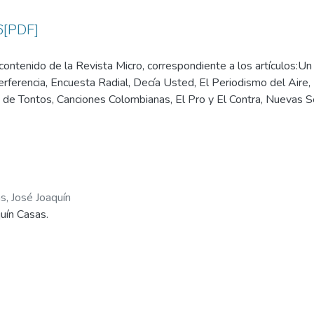
6[PDF]
ontenido de la Revista Micro, correspondiente a los artículos:Un
terferencia, Encuesta Radial, Decía Usted, El Periodismo del Aire,
o de Tontos, Canciones Colombianas, El Pro y El Contra, Nuevas S
oncurso, Tijera, Inutilidad, Destacamos, Micro-Sociales, Micro - No
ta, Programación, Recortes, Un buen negocio, La Radio, La Debacl
, Cupón.
s, José Joaquín
uín Casas.