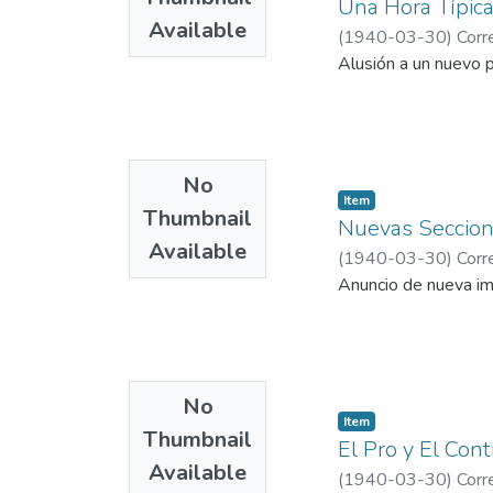
Una Hora Típic
Available
(
1940-03-30
)
Corr
Alusión a un nuevo p
No
Item
Thumbnail
Nuevas Seccio
Available
(
1940-03-30
)
Corr
Anuncio de nueva ima
No
Item
Thumbnail
El Pro y El Cont
Available
(
1940-03-30
)
Corr