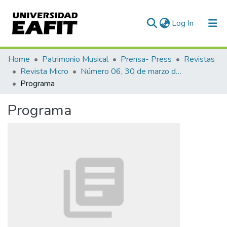
(current)
Log In
Communities & Collections
Home
Patrimonio Musical
Prensa- Press
Revistas
Revista Micro
Número 06, 30 de marzo de 1940
All of DSpace
Programa
Statistics
Programa