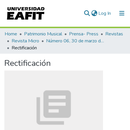
(current)
Log In
Communities & Collections
Home
Patrimonio Musical
Prensa- Press
Revistas
Revista Micro
Número 06, 30 de marzo de 1940
All of DSpace
Rectificación
Statistics
Rectificación