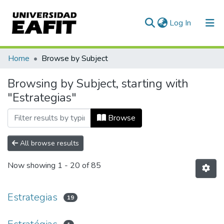
(current)
Log In
Communities & Collections
Home
Browse by Subject
All of DSpace
Browsing by Subject, starting with
"Estrategias"
Browse
All browse results
Now showing
1 - 20 of 85
Estrategias
19