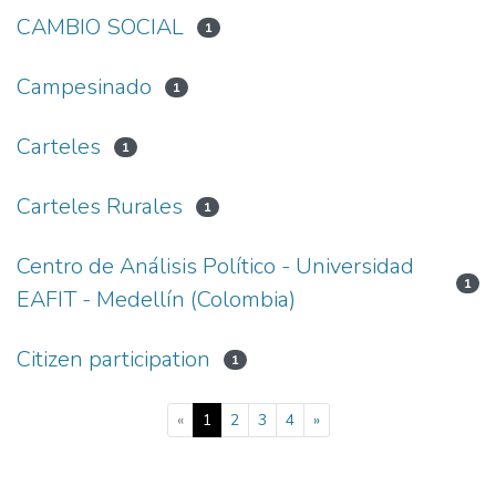
CAMBIO SOCIAL
1
Campesinado
1
Carteles
1
Carteles Rurales
1
Centro de Análisis Político - Universidad
1
EAFIT - Medellín (Colombia)
Citizen participation
1
(current)
«
1
2
3
4
»