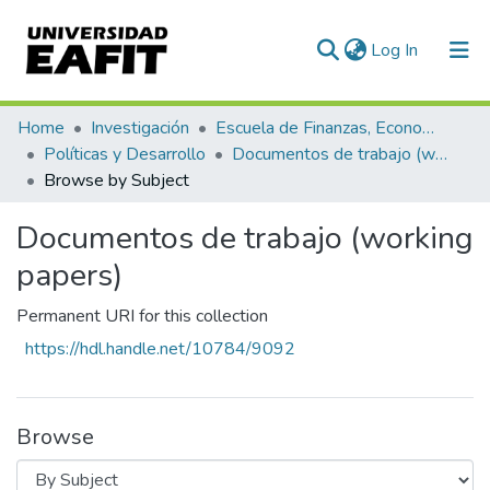
(current)
Log In
Communities & Collections
Home
Investigación
Escuela de Finanzas, Economía y Gobierno
Políticas y Desarrollo
Documentos de trabajo (working papers)
All of DSpace
Browse by Subject
Documentos de trabajo (working
papers)
Permanent URI for this collection
https://hdl.handle.net/10784/9092
Browse