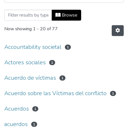
Browsing Documentos de trabajo (workin
Browse
Now showing
1 - 20 of 77
Accountability societal
1
Actores sociales
1
Acuerdo de víctimas
1
Acuerdo sobre las Víctimas del conflicto
1
Acuerdos
1
acuerdos
1