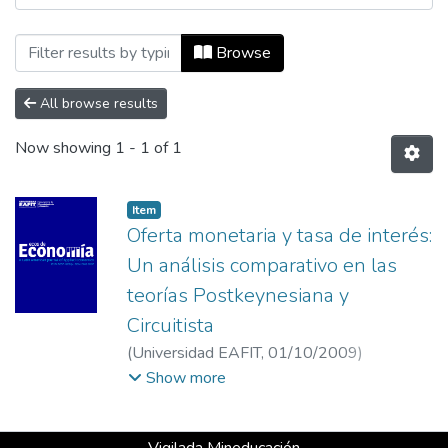
Browsing Ecos de Economía, Vol. 13, No.
Browse
All browse results
Now showing
1 - 1 of 1
Item
Oferta monetaria y tasa de interés:
Un análisis comparativo en las
teorías Postkeynesiana y
Circuitista
(
Universidad EAFIT
,
01/10/2009
)
Velásquez Garzón, Iván Darío
;
Universidad
Show more
Nacional de Colombia