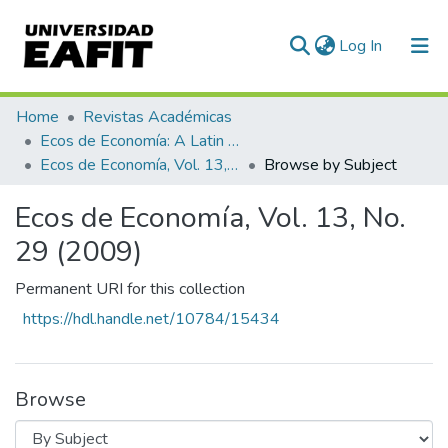
(current)
Log In
Communities & Collections
Home
Revistas Académicas
Ecos de Economía: A Latin American Journal of Applied Economics
All of DSpace
Ecos de Economía, Vol. 13, No. 29 (2009)
Browse by Subject
Ecos de Economía, Vol. 13, No.
29 (2009)
Permanent URI for this collection
https://hdl.handle.net/10784/15434
Browse