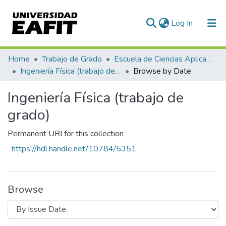
(current)
Log In
Communities & Collections
Home
Trabajo de Grado
Escuela de Ciencias Aplicadas e Ingeniería
Ingeniería Física (trabajo de grado)
Browse by Date
All of DSpace
Ingeniería Física (trabajo de
grado)
Permanent URI for this collection
https://hdl.handle.net/10784/5351
Browse