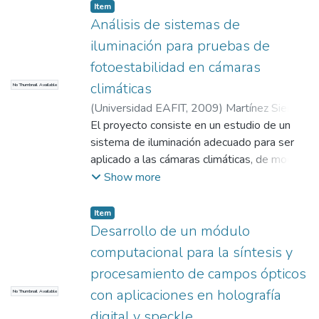
Item
Análisis de sistemas de
iluminación para pruebas de
fotoestabilidad en cámaras
climáticas
No Thumbnail Available
(
Universidad EAFIT
,
2009
)
Martínez Sierra,
Luz María
El proyecto consiste en un estudio de un
;
Arroyave Franco, Mauricio
;
Ángel
Toro, Luciano Alberto
sistema de iluminación adecuado para ser
aplicado a las cámaras climáticas, de modo
que permitan realizar pruebas de
Show more
fotoestabilidad, y poder así ofrecer un
producto confiable y preciso a empresas
Item
que trabajen en diferentes áreas como:
Desarrollo de un módulo
farmacéutica, cosmética, textil, tintes y
computacional para la síntesis y
muchas otras que requiere dichas pruebas -
procesamiento de campos ópticos
- En el trabajo se realiza un estudio de las
con aplicaciones en holografía
No Thumbnail Available
fuentes de luz y técnicas de sensado que
pueden ser utilizadas en la construcción del
digital y speckle