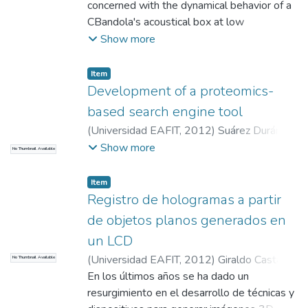
concerned with the dynamical behavior of a
CBandola's acoustical box at low
resonances -- Two models consisting of
Show more
two and three coupled oscillators are
proposed in order to analyse the response
Item
at the first two and three resonances,
Development of a proteomics-
respectively -- These models describe the
based search engine tool
first resonances in a bandola as a
(
Universidad EAFIT
,
2012
)
Suárez Durán,
combination of the lowest modes of
Hernando Gustavo
;
Alzate, Oscar
;
Londoño,
Show more
No Thumbnail Available
vibration of enclosed air, top and back
Carolina
plates -- Physically, the coupling between
Item
these elements is caused by the fluid-
Registro de hologramas a partir
structure interaction that gives rise to
de objetos planos generados en
coupled modes of vibration for the
assembled resonance box -- In this sense,
un LCD
the coupling in the models is expressed in
(
Universidad EAFIT
,
2012
)
Giraldo Castaño,
No Thumbnail Available
terms of the ratio of effective areas and
Leidy Marcela
En los últimos años se ha dado un
;
Velásquez Prieto, Daniel
masses of the elements which is an useful
Ignacio
resurgimiento en el desarrollo de técnicas y
parameter to control the coupling --