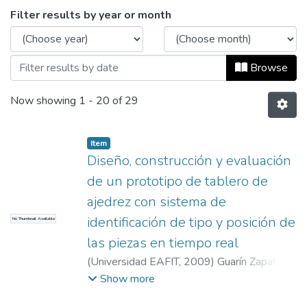
Browsing Ingeniería Física (trabajo de gr
Filter results by year or month
Browse
Now showing
1 - 20 of 29
Item
Diseño, construcción y evaluación
de un prototipo de tablero de
ajedrez con sistema de
identificación de tipo y posición de
No Thumbnail Available
las piezas en tiempo real
(
Universidad EAFIT
,
2009
)
Guarín Zapata,
Nicolás
;
Velásquez Torres, Álvaro Andrés
Show more