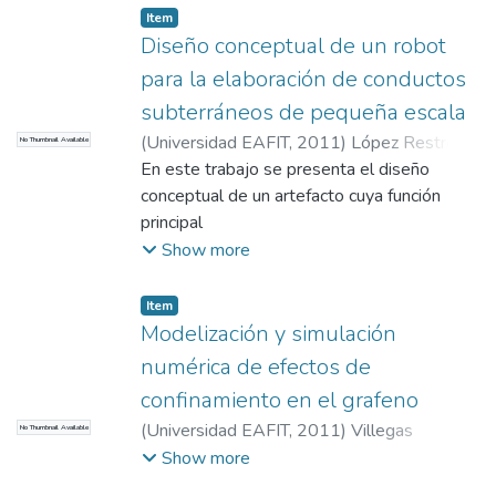
del fondo en función de los índices de
Item
Diseño conceptual de un robot
dureza y rugosidad, se experimentó con
cuatro tipos de materiales,
para la elaboración de conductos
correspondientes a dos tipos de gravas,
subterráneos de pequeña escala
concreto y platina de acero al carbono --
(
Universidad EAFIT
,
2011
)
López Restrepo,
No Thumbnail Available
Los resultados muestran que los materiales
Juan Manuel
En este trabajo se presenta el diseño
;
Jaramillo, Juan Manuel
;
menos rugosos y duros (como las gravas)
Betancur Muñóz, Javier Mauricio
conceptual de un artefacto cuya función
inducen mayor dispersión de las ondas
principal
acústicas ultrasónicas
es realizar túneles continuos de diámetros
Show more
inferiores a los manejados por mini TBMs
actualmente -- Esta función tiene asociados
Item
3 elementos constitutivos: el proceso de
Modelización y simulación
ex- ´
numérica de efectos de
cavación, el proceso de remoción de
confinamiento en el grafeno
escombros y el proceso de estructuración
(
Universidad EAFIT
,
2011
)
Villegas
No Thumbnail Available
interna
Pulgarín, Edward Yesid
;
Vélez Ruíz, Mario
Show more
del túnel
Elkin