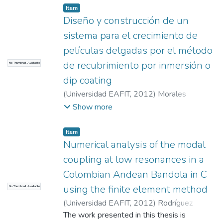
Item
Diseño y construcción de un
sistema para el crecimiento de
películas delgadas por el método
de recubrimiento por inmersión o
No Thumbnail Available
dip coating
(
Universidad EAFIT
,
2012
)
Morales
Taborda, Jeyver André
;
Velásquez Torres,
Show more
Álvaro Andrés
;
Urquijo Morales, Jeaneth
Patricia
Item
Numerical analysis of the modal
coupling at low resonances in a
Colombian Andean Bandola in C
using the finite element method
No Thumbnail Available
(
Universidad EAFIT
,
2012
)
Rodríguez
Gómez, Sara Elena
The work presented in this thesis is
;
Guarín Zapata, Nicolás