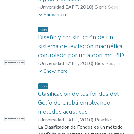
sistema de iluminación para las cámaras
(
Universidad EAFIT
,
2010
)
Sierra Sosa,
climáticas -- Además se plantean unas
Daniel Esteban
;
Ángel Toro, Luciano
Show more
propuestas de diseño que pueden servir
Alberto
como ejemplo para realizar un prototipo
Item
funcional
Diseño y construcción de un
sistema de levitación magnética
controlado por un algoritmo PID
(
Universidad EAFIT
,
2010
)
Ríos Ruiz, Juan
No Thumbnail Available
David
;
Velásquez Torres, Álvaro Andrés
Show more
Item
Clasificación de los fondos del
Golfo de Urabá empleando
métodos acústicos
(
Universidad EAFIT
,
2010
)
Paschke
No Thumbnail Available
Castaño, Juan Felipe
La Clasificación de Fondos es un método
;
Pérez Mesa, Jesús