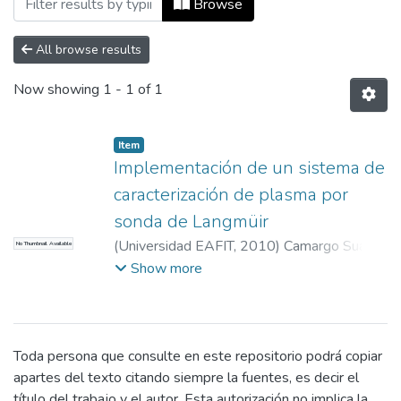
Browse
All browse results
Now showing
1 - 1 of 1
Item
Implementación de un sistema de
caracterización de plasma por
sonda de Langmüir
(
Universidad EAFIT
,
2010
)
Camargo Suárez,
No Thumbnail Available
Víctor Hugo
;
Jaramillo Ocampo, Juan Manuel
Show more
Toda persona que consulte en este repositorio podrá copiar
apartes del texto citando siempre la fuentes, es decir el
título del trabajo y el autor. Esta autorización no implica la