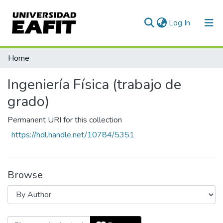
(current)
Log In
Communities & Collections
Home
All of DSpace
Ingeniería Física (trabajo de
grado)
Permanent URI for this collection
https://hdl.handle.net/10784/5351
Browse
Browsing Ingeniería Física (trabajo de 