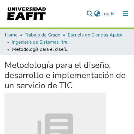
(current)
Log In
Communities & Collections
Home
Trabajo de Grado
Escuela de Ciencias Aplicadas e Ingeniería
Ingeniería de Sistemas (trabajo de grado)
All of DSpace
Metodología para el diseño, desarrollo e implementación de un servicio de TIC
Statistics
Metodología para el diseño,
desarrollo e implementación de
un servicio de TIC