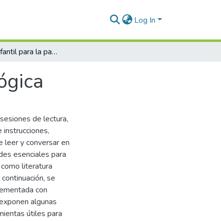
Log In
Literatura infantil para la paz: guía metodológica
lógica
sesiones de lectura,
e instrucciones,
 leer y conversar en
ades esenciales para
 como literatura
a continuación, se
plementada con
e exponen algunas
ientas útiles para