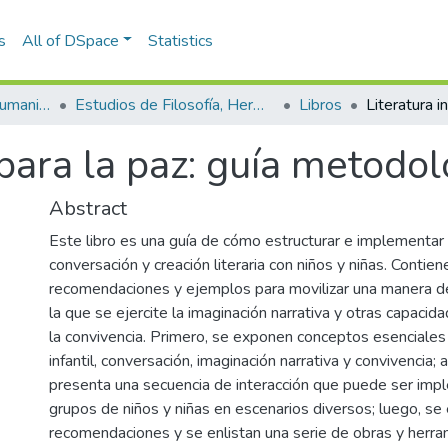
s
All of DSpace
Statistics
Escuela de Artes y Humanidades
Estudios de Filosofía, Hermenéutica y Narrativas
Libros
 para la paz: guía metodo
Abstract
Este libro es una guía de cómo estructurar e implementar 
conversación y creación literaria con niños y niñas. Contien
recomendaciones y ejemplos para movilizar una manera de
la que se ejercite la imaginación narrativa y otras capacid
la convivencia. Primero, se exponen conceptos esenciales
infantil, conversación, imaginación narrativa y convivencia; 
presenta una secuencia de interacción que puede ser im
grupos de niños y niñas en escenarios diversos; luego, s
recomendaciones y se enlistan una serie de obras y herram