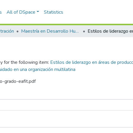
s
All of DSpace
Statistics
tración
Maestría en Desarrollo Humano Organizacional (tesis)
y for the following item:
Estilos de liderazgo en áreas de producci
uidado en una organización multilatina
jo-grado-eafit.pdf