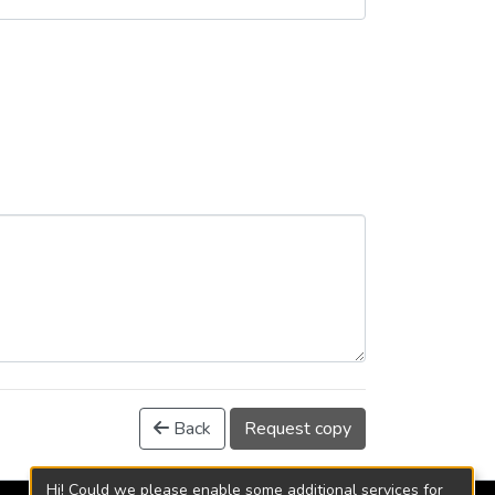
Back
Request copy
Hi! Could we please enable some additional services for