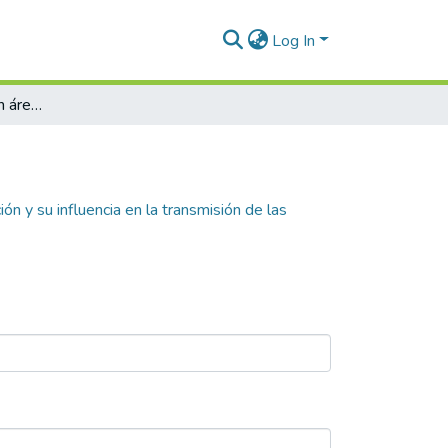
Log In
Estilos de liderazgo en áreas de producción y su influencia en la transmisión de las políticas de promoción de salud laboral y auto cuidado en una organización multilatina
ón y su influencia en la transmisión de las