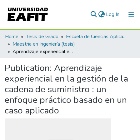
(current)
Log In
Communities & Collections
Home
Tesis de Grado
Escuela de Ciencias Aplicadas e Ingeniería
Maestría en Ingeniería (tesis)
All of DSpace
Aprendizaje experiencial en la gestión de la cadena de suministro : un enfoque práctico basado en un caso aplicado
Statistics
Publication:
Aprendizaje
experiencial en la gestión de la
cadena de suministro : un
enfoque práctico basado en un
caso aplicado