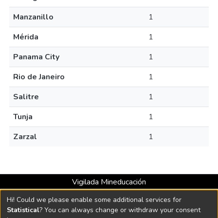
Manzanillo
1
Mérida
1
Panama City
1
Rio de Janeiro
1
Salitre
1
Tunja
1
Zarzal
1
Vigilada Mineducación
Universidad con Acreditación Institucional hasta 2026 -
Hi! Could we please enable some additional services for
Resolución MEN 2158 de 2018
Statistical
? You can always change or withdraw your consent