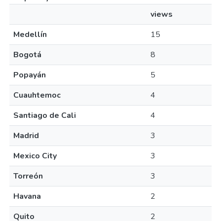
views
Medellín
15
Bogotá
8
Popayán
5
Cuauhtemoc
4
Santiago de Cali
4
Madrid
3
Mexico City
3
Torreón
3
Havana
2
Quito
2