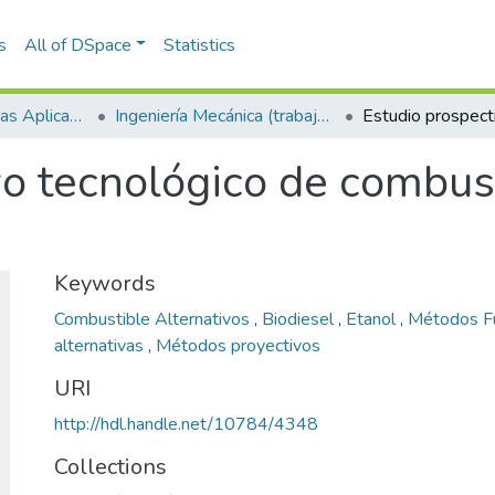
s
All of DSpace
Statistics
Escuela de Ciencias Aplicadas e Ingeniería
Ingeniería Mecánica (trabajo de grado)
vo tecnológico de combust
Keywords
Combustible Alternativos
,
Biodiesel
,
Etanol
,
Métodos Fu
alternativas
,
Métodos proyectivos
URI
http://hdl.handle.net/10784/4348
Collections