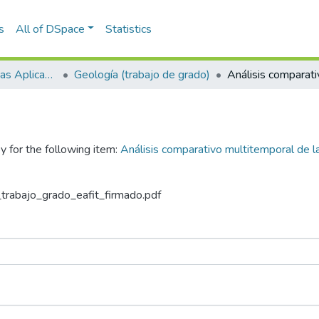
s
All of DSpace
Statistics
Escuela de Ciencias Aplicadas e Ingeniería
Geología (trabajo de grado)
y for the following item:
Análisis comparativo multitemporal de l
n_trabajo_grado_eafit_firmado.pdf