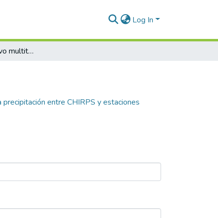
Log In
Análisis comparativo multitemporal de la precipitación entre CHIRPS y estaciones pluviométricas en el desierto de la Tatacoa
a precipitación entre CHIRPS y estaciones