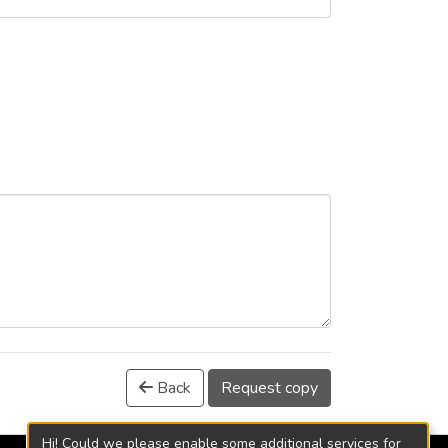
Back
Request copy
Hi! Could we please enable some additional services for