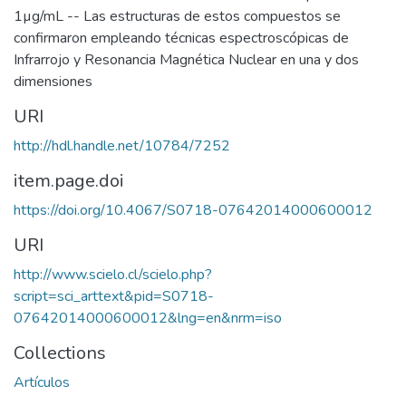
1µg/mL -- Las estructuras de estos compuestos se
confirmaron empleando técnicas espectroscópicas de
Infrarrojo y Resonancia Magnética Nuclear en una y dos
dimensiones
URI
http://hdl.handle.net/10784/7252
item.page.doi
https://doi.org/10.4067/S0718-07642014000600012
URI
http://www.scielo.cl/scielo.php?
script=sci_arttext&pid=S0718-
07642014000600012&lng=en&nrm=iso
Collections
Artículos