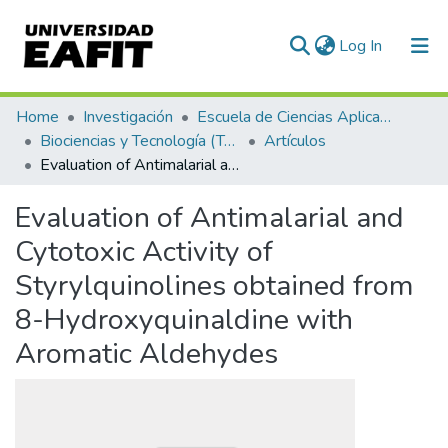
(current)
Log In
Communities & Collections
Home
Investigación
Escuela de Ciencias Aplicadas e Ingeniería
Biociencias y Tecnología (TechLife)
Artículos
All of DSpace
Evaluation of Antimalarial and Cytotoxic Activity of Styrylquinolines obtained from 8-Hydroxyquinaldine with Aromatic Aldehydes
Statistics
Evaluation of Antimalarial and
Cytotoxic Activity of
Styrylquinolines obtained from
8-Hydroxyquinaldine with
Aromatic Aldehydes