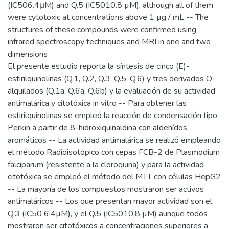
(IC506.4μM) and Q.5 (IC5010.8 µM), although all of them
were cytotoxic at concentrations above 1 µg / mL -- The
structures of these compounds were confirmed using
infrared spectroscopy techniques and MRI in one and two
dimensions
El presente estudio reporta la síntesis de cinco (E)-
estirilquinolinas (Q.1, Q.2, Q.3, Q.5, Q.6) y tres derivados O-
alquilados (Q.1a, Q.6a, Q.6b) y la evaluación de su actividad
antimalárica y citotóxica in vitro -- Para obtener las
estirilquinolinas se empleó la reacción de condensación tipo
Perkin a partir de 8-hidroxiquinaldina con aldehídos
aromáticos -- La actividad antimalárica se realizó empleando
el método Radioisotópico con cepas FCB-2 de Plasmodium
falciparum (resistente a la cloroquina) y para la actividad
citotóxica se empleó el método del MTT con células HepG2
-- La mayoría de los compuestos mostraron ser activos
antimaláricos -- Los que presentan mayor actividad son el
Q.3 (IC50 6.4µM), y el Q.5 (IC5010.8 µM) aunque todos
mostraron ser citotóxicos a concentraciones superiores a