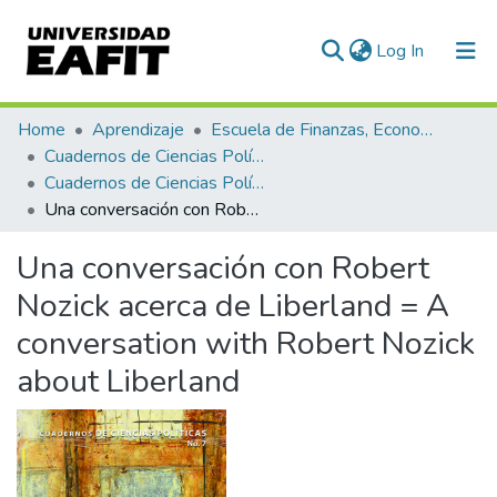
(current)
Log In
Communities & Collections
Home
Aprendizaje
Escuela de Finanzas, Economía y Gobierno
Cuadernos de Ciencias Políticas
All of DSpace
Cuadernos de Ciencias Políticas, Núm. 07 (2017)
Una conversación con Robert Nozick acerca de Liberland = A conversation with Robert Nozick about Liberland
Statistics
Una conversación con Robert
Nozick acerca de Liberland = A
conversation with Robert Nozick
about Liberland