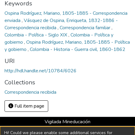
Keywords
Ospina Rodríguez, Mariano, 1805-1885 - Correspondencia
enviada
,
Vásquez de Ospina, Enriqueta, 1832-1886 -
Correspondencia recibida
,
Correspondencia familiar
,
Colombia - Política - Siglo XIX
,
Colombia - Política y
gobierno
,
Ospina Rodríguez, Mariano, 1805-1885 - Política
y gobierno
,
Colombia - Historia - Guerra civil, 1860-1862
URI
http://hdl.handle.net/10784/6026
Collections
Correspondencia recibida
Full item page
Vigilada Mineducación
Universidad con Acreditación Institucional hasta 2026 -
Hi! Could we please enable some additional services for