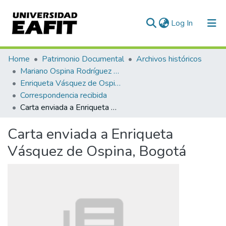
(current)
Log In
Communities & Collections
Home
Patrimonio Documental
Archivos históricos
Mariano Ospina Rodríguez (1826 -1912)
All of DSpace
Enriqueta Vásquez de Ospina
Correspondencia recibida
Statistics
Carta enviada a Enriqueta Vásquez de Ospina, Bogotá
Carta enviada a Enriqueta
Vásquez de Ospina, Bogotá