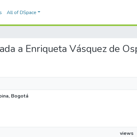
s
All of DSpace
viada a Enriqueta Vásquez de Os
pina, Bogotá
views