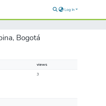
Log In
pina, Bogotá
views
3