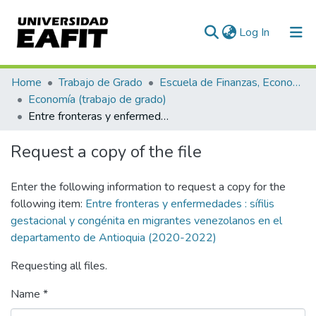
(current)
Log In
Communities & Collections
Home
Trabajo de Grado
Escuela de Finanzas, Economía y Gobierno
Economía (trabajo de grado)
All of DSpace
Entre fronteras y enfermedades : sífilis gestacional y congénita en migrantes venezolanos en el departamento de Antioquia (2020-2022)
Statistics
Request a copy of the file
Enter the following information to request a copy for the
following item:
Entre fronteras y enfermedades : sífilis
gestacional y congénita en migrantes venezolanos en el
departamento de Antioquia (2020-2022)
Requesting all files.
Name *