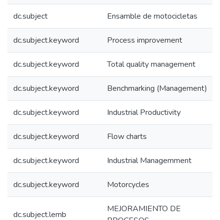
dc.subject
Ensamble de motocicletas
dc.subject.keyword
Process improvement
dc.subject.keyword
Total quality management
dc.subject.keyword
Benchmarking (Management)
dc.subject.keyword
Industrial Productivity
dc.subject.keyword
Flow charts
dc.subject.keyword
Industrial Managemment
dc.subject.keyword
Motorcycles
MEJORAMIENTO DE
dc.subject.lemb