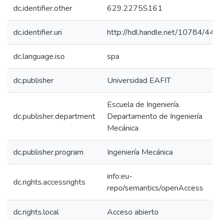
dc.identifier.other
629.2275S161
dc.identifier.uri
http://hdl.handle.net/10784/44
dc.language.iso
spa
dc.publisher
Universidad EAFIT
Escuela de Ingeniería.
dc.publisher.department
Departamento de Ingeniería
Mecánica
dc.publisher.program
Ingeniería Mecánica
info:eu-
dc.rights.accessrights
repo/semantics/openAccess
dc.rights.local
Acceso abierto