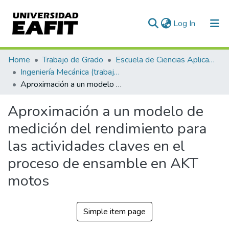
(current)
Log In
Communities & Collections
Home
Trabajo de Grado
Escuela de Ciencias Aplicadas e Ingeniería
Ingeniería Mecánica (trabajo de grado)
All of DSpace
Aproximación a un modelo de medición del rendimiento para las actividades claves en el proceso de ensamble en AKT motos
Statistics
Aproximación a un modelo de
medición del rendimiento para
las actividades claves en el
proceso de ensamble en AKT
motos
Simple item page