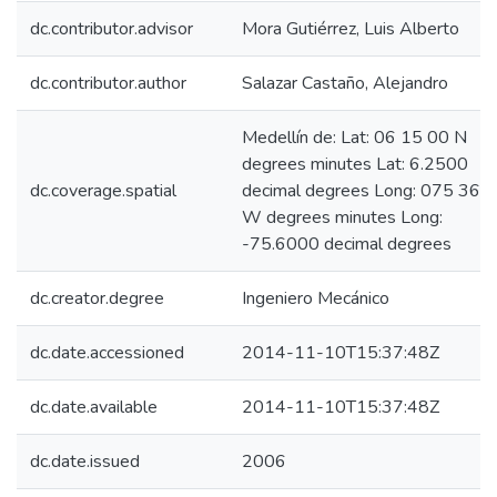
dc.contributor.advisor
Mora Gutiérrez, Luis Alberto
dc.contributor.author
Salazar Castaño, Alejandro
Medellín de: Lat: 06 15 00 N
degrees minutes Lat: 6.2500
dc.coverage.spatial
decimal degrees Long: 075 36 
W degrees minutes Long:
-75.6000 decimal degrees
dc.creator.degree
Ingeniero Mecánico
dc.date.accessioned
2014-11-10T15:37:48Z
dc.date.available
2014-11-10T15:37:48Z
dc.date.issued
2006