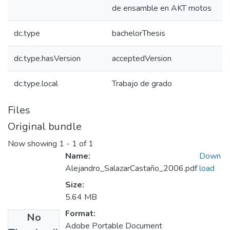
de ensamble en AKT motos
dc.type
bachelorThesis
dc.type.hasVersion
acceptedVersion
dc.type.local
Trabajo de grado
Files
Original bundle
Now showing
1 - 1 of 1
Name:
Down
Alejandro_SalazarCastaño_2006.pdf
load
Size:
5.64 MB
Format:
No
Adobe Portable Document