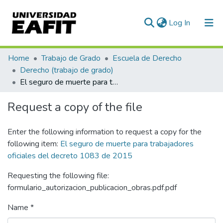
(current)
Log In
Communities & Collections
Home
Trabajo de Grado
Escuela de Derecho
Derecho (trabajo de grado)
All of DSpace
El seguro de muerte para trabajadores oficiales del decreto 1083 de 2015
Statistics
Request a copy of the file
Enter the following information to request a copy for the
following item:
El seguro de muerte para trabajadores
oficiales del decreto 1083 de 2015
Requesting the following file:
formulario_autorizacion_publicacion_obras.pdf.pdf
Name *