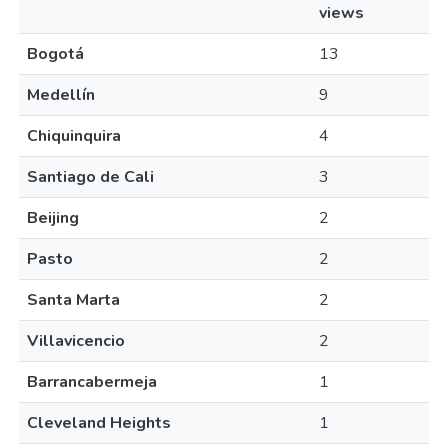
views
Bogotá
13
Medellín
9
Chiquinquira
4
Santiago de Cali
3
Beijing
2
Pasto
2
Santa Marta
2
Villavicencio
2
Barrancabermeja
1
Cleveland Heights
1