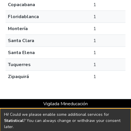
Copacabana
1
Floridablanca
1
Montería
1
Santa Clara
1
Santa Elena
1
Tuquerres
1
Zipaquirá
1
Vigilada Mineducación
Universidad con Acreditación Institucional hasta 2026 -
Hi! Could we please enable some additional services for
Resolución MEN 2158 de 2018
Statistical
? You can always change or withdraw your consent
later.