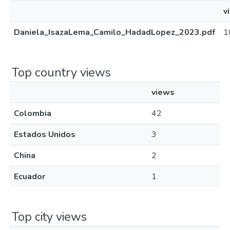
v
Daniela_IsazaLema_Camilo_HadadLopez_2023.pdf
1
Top country views
views
Colombia
42
Estados Unidos
3
China
2
Ecuador
1
Top city views