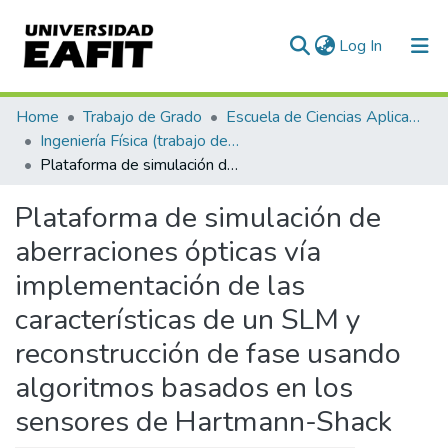
(current)
Log In
Communities & Collections
Home
Trabajo de Grado
Escuela de Ciencias Aplicadas e Ingeniería
Ingeniería Física (trabajo de grado)
All of DSpace
Plataforma de simulación de aberraciones ópticas vía implementación de las características de un SLM y reconstrucción de fase usando algoritmos basados en los sensores de Hartmann-Shack
Statistics
Plataforma de simulación de
aberraciones ópticas vía
implementación de las
características de un SLM y
reconstrucción de fase usando
algoritmos basados en los
sensores de Hartmann-Shack