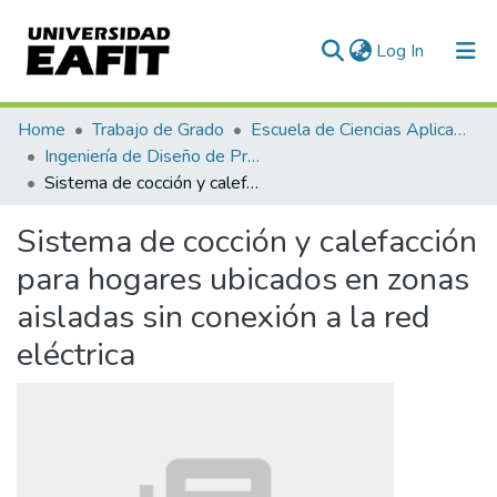
(current)
Log In
Communities & Collections
Home
Trabajo de Grado
Escuela de Ciencias Aplicadas e Ingeniería
Ingeniería de Diseño de Producto (trabajo de grado)
All of DSpace
Sistema de cocción y calefacción para hogares ubicados en zonas aisladas sin conexión a la red eléctrica
Statistics
Sistema de cocción y calefacción
para hogares ubicados en zonas
aisladas sin conexión a la red
eléctrica