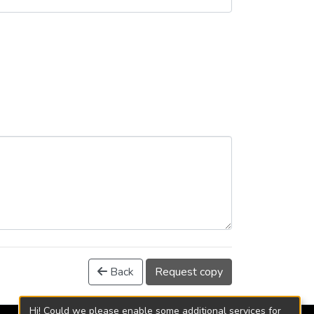
Back
Request copy
Hi! Could we please enable some additional services for