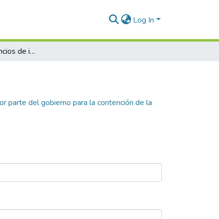
Log In
Efecto de los anuncios de intervención por parte del gobierno para la contención de la pandemia Covid-19 sobre los rendimientos de las acciones colombianas
or parte del gobierno para la contención de la