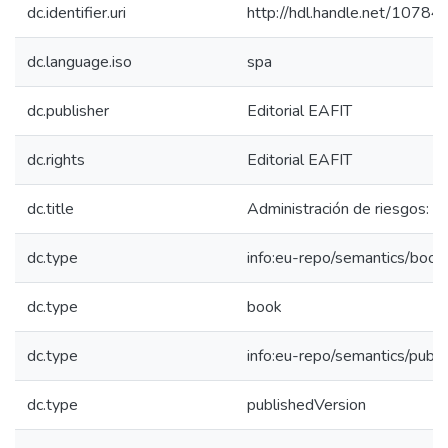
dc.identifier.uri
http://hdl.handle.net/1078
dc.language.iso
spa
dc.publisher
Editorial EAFIT
dc.rights
Editorial EAFIT
dc.title
Administración de riesgos: 
dc.type
info:eu-repo/semantics/book
dc.type
book
dc.type
info:eu-repo/semantics/publ
dc.type
publishedVersion