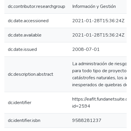
dc.contributor.researchgroup
Información y Gestión
dc.date.accessioned
2021-01-28T15:36:24Z
dc.date.available
2021-01-28T15:36:24Z
dc.date.issued
2008-07-01
La administración de riesgos
para todo tipo de proyecto. C
dc.description.abstract
catástrofes naturales, los at
inesperados de quiebras de
https://eafit.fundanetsuite.
dc.identifier
id=2594
dc.identifier.isbn
9588281237