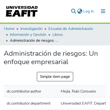
(current)
Log In
Communities & Collections
Home
Investigación
Escuela de Administración
Información y Gestión
Libros
All of DSpace
Administración de riesgos: Un enfoque empresarial
Statistics
Administración de riesgos: Un
enfoque empresarial
Simple item page
dc.contributor.author
Mejía, Rubi Consuelo
dc.contributor.department
Universidad EAFIT. Departa