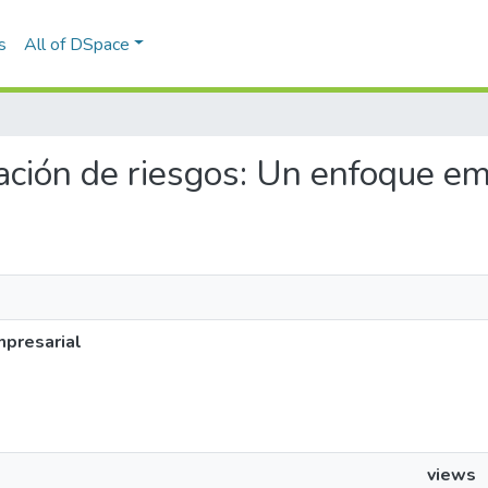
s
All of DSpace
ración de riesgos: Un enfoque e
mpresarial
views