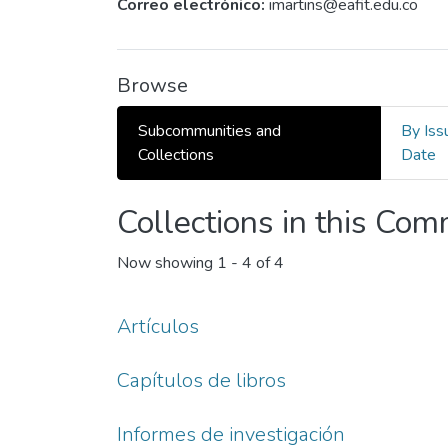
Correo electrónico:
imartins@eafit.edu.co
Browse
Subcommunities and
By Iss
Collections
Date
Collections in this Co
Now showing
1 - 4 of 4
Artículos
Capítulos de libros
Informes de investigación