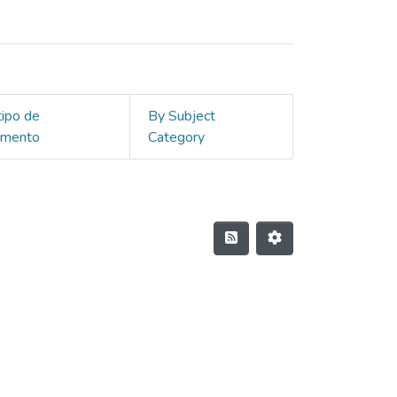
tipo de
By Subject
umento
Category