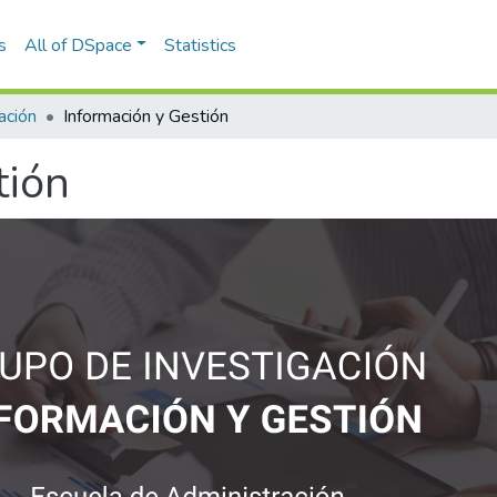
s
All of DSpace
Statistics
ación
Información y Gestión
tión