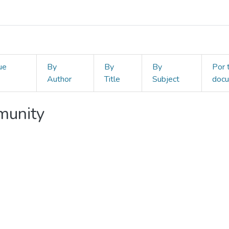
ue
By
By
By
Por 
Author
Title
Subject
doc
mmunity