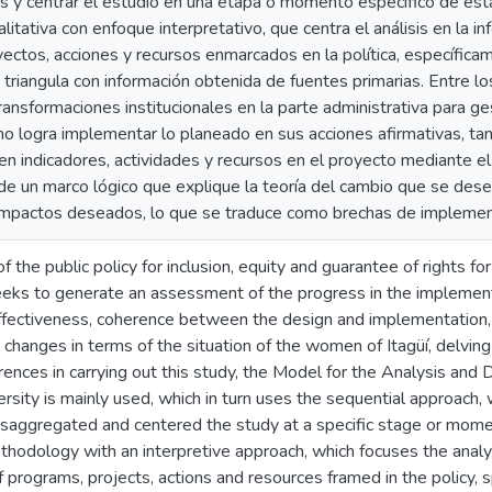
cas y centrar el estudio en una etapa o momento específico de ésta
itativa con enfoque interpretativo, que centra el análisis en la i
ectos, acciones y recursos enmarcados en la política, específica
 triangula con información obtenida de fuentes primarias. Entre lo
ransformaciones institucionales en la parte administrativa para ge
a no logra implementar lo planeado en sus acciones afirmativas, t
 en indicadores, actividades y recursos en el proyecto mediante e
 de un marco lógico que explique la teoría del cambio que se dese
 impactos deseados, lo que se traduce como brechas de implemen
f the public policy for inclusion, equity and guarantee of rights fo
s to generate an assessment of the progress in the implementati
ffectiveness, coherence between the design and implementation,
 changes in terms of the situation of the women of Itagüí, delvin
rences in carrying out this study, the Model for the Analysis an
rsity is mainly used, which in turn uses the sequential approach, 
disaggregated and centered the study at a specific stage or momen
ethodology with an interpretive approach, which focuses the analy
 programs, projects, actions and resources framed in the policy, sp