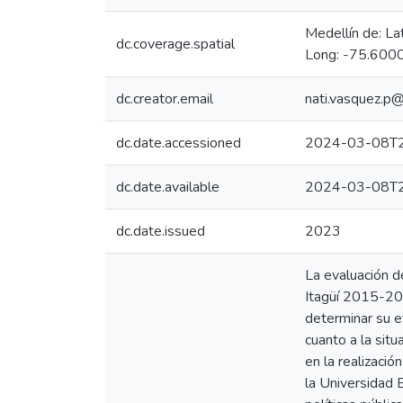
Medellín de: L
dc.coverage.spatial
Long: -75.6000
dc.creator.email
nati.vasquez.p
dc.date.accessioned
2024-03-08T2
dc.date.available
2024-03-08T2
dc.date.issued
2023
La evaluación de
Itagüí 2015-202
determinar su e
cuanto a la sit
en la realizació
la Universidad 