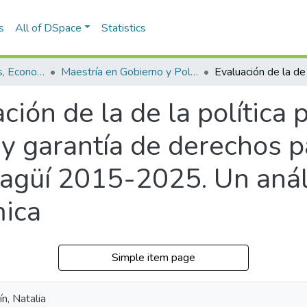
s
All of DSpace
Statistics
Escuela de Finanzas, Economía y Gobierno
Maestría en Gobierno y Políticas Públicas (tesis)
ción de la de la política 
 y garantía de derechos 
tagüí 2015-2025. Un análi
ica
Simple item page
n, Natalia