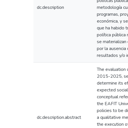
políticas públi
dc.description
metodología cual
programas, proy
económica, y se
que ha habido t
política públic
se materializan
por la ausencia
resultados y/o
The evaluation o
2015-2025, seek
determine its e
expected social
conceptual refe
the EAFIT Unive
policies to be 
dc.description.abstract
a qualitative m
the execution of