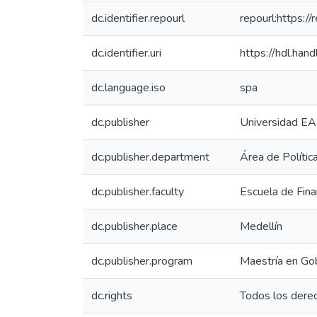
dc.identifier.repourl
repourl:https://
dc.identifier.uri
https://hdl.ha
dc.language.iso
spa
dc.publisher
Universidad EA
dc.publisher.department
Área de Polític
dc.publisher.faculty
Escuela de Fin
dc.publisher.place
Medellín
dc.publisher.program
Maestría en Gob
dc.rights
Todos los dere