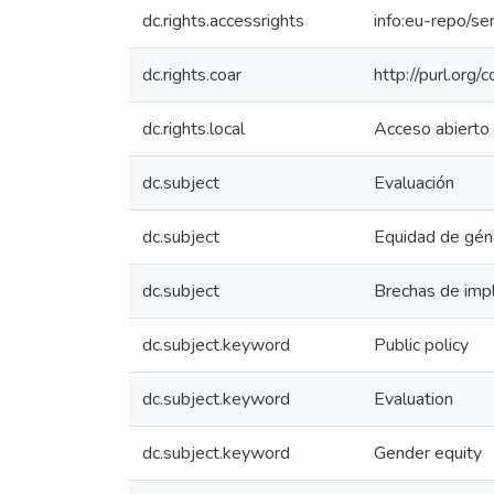
dc.rights.accessrights
info:eu-repo/s
dc.rights.coar
http://purl.org/
dc.rights.local
Acceso abierto
dc.subject
Evaluación
dc.subject
Equidad de gén
dc.subject
Brechas de imp
dc.subject.keyword
Public policy
dc.subject.keyword
Evaluation
dc.subject.keyword
Gender equity