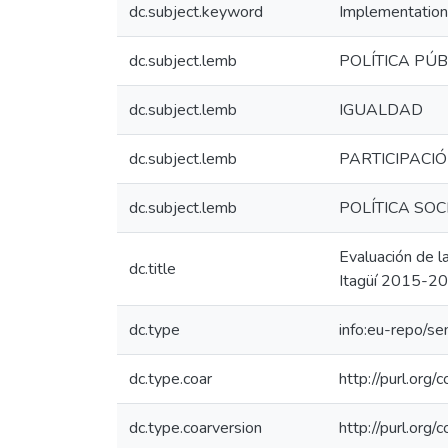
dc.subject.keyword
Implementation
dc.subject.lemb
POLÍTICA PÚB
dc.subject.lemb
IGUALDAD
dc.subject.lemb
PARTICIPACIÓ
dc.subject.lemb
POLÍTICA SOC
Evaluación de la
dc.title
Itagüí 2015-202
dc.type
info:eu-repo/s
dc.type.coar
http://purl.org
dc.type.coarversion
http://purl.org