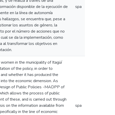
s, y se realiza a través de una
nformación disponible de la ejecución de
spa
mente en la línea de autonomía
s hallazgos, se encuentra que, pese a
stionar los asuntos de género, la
anto por el número de acciones que no
l cual se da la implementación, como
a al transformar los objetivos en
tación.
r women in the municipality of Itagüí
on of the policy, in order to
 and whether it has produced the
g into the economic dimension. As
d Design of Public Policies -MADPP of
which allows the process of public
t of these, and is carried out through
sis on the information available from
spa
ecifically in the line of economic