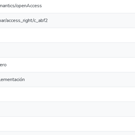
emantics/openAccess
coar/access_right/c_abf2
ero
lementación