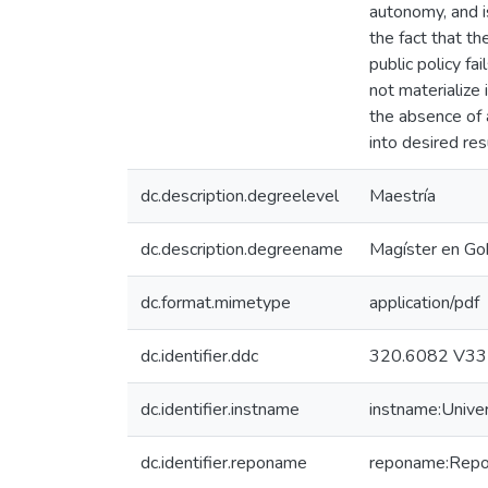
autonomy, and i
the fact that th
public policy fa
not materialize 
the absence of 
into desired re
dc.description.degreelevel
Maestría
dc.description.degreename
Magíster en Gob
dc.format.mimetype
application/pdf
dc.identifier.ddc
320.6082 V33
dc.identifier.instname
instname:Unive
dc.identifier.reponame
reponame:Reposi