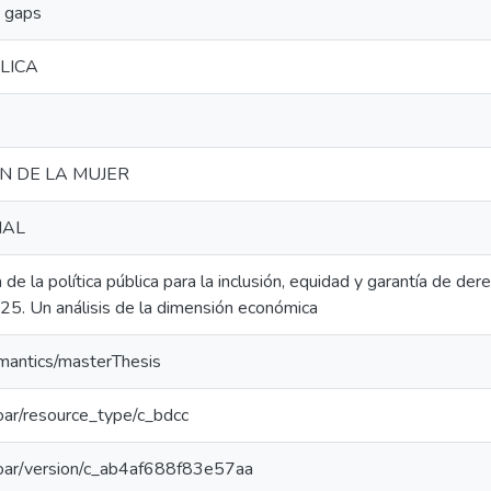
 gaps
LICA
N DE LA MUJER
IAL
 de la política pública para la inclusión, equidad y garantía de de
5. Un análisis de la dimensión económica
emantics/masterThesis
/coar/resource_type/c_bdcc
/coar/version/c_ab4af688f83e57aa