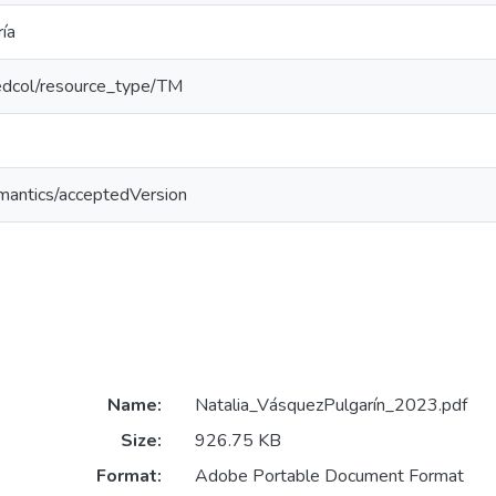
ía
/redcol/resource_type/TM
emantics/acceptedVersion
Name:
Natalia_VásquezPulgarín_2023.pdf
Size:
926.75 KB
Format:
Adobe Portable Document Format