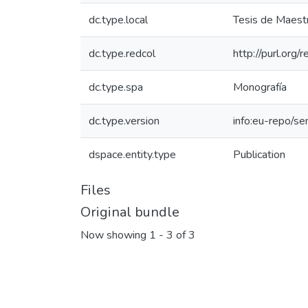
dc.type.local
Tesis de Maestr
dc.type.redcol
http://purl.org
dc.type.spa
Monografía
dc.type.version
info:eu-repo/s
dspace.entity.type
Publication
Files
Original bundle
Now showing
1 - 3 of 3