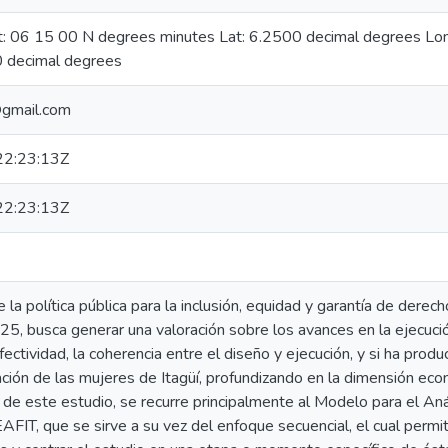
at: 06 15 00 N degrees minutes Lat: 6.2500 decimal degrees L
 decimal degrees
@gmail.com
2:23:13Z
2:23:13Z
 la política pública para la inclusión, equidad y garantía de derec
5, busca generar una valoración sobre los avances en la ejecución 
fectividad, la coherencia entre el diseño y ejecución, y si ha pro
uación de las mujeres de Itagüí, profundizando en la dimensión e
n de este estudio, se recurre principalmente al Modelo para el Aná
EAFIT, que se sirve a su vez del enfoque secuencial, el cual perm