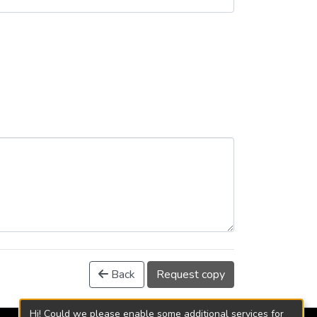
Back
Request copy
Hi! Could we please enable some additional services for