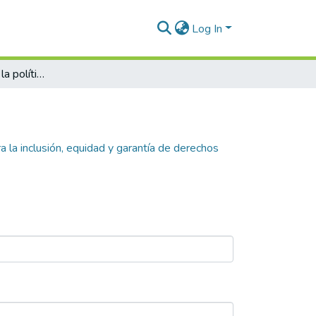
Log In
Evaluación de la de la política pública para la inclusión, equidad y garantía de derechos para las mujeres del municipio de Itagüí 2015-2025. Un análisis de la dimensión económica
ra la inclusión, equidad y garantía de derechos