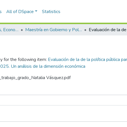
s
All of DSpace
Statistics
Escuela de Finanzas, Economía y Gobierno
Maestría en Gobierno y Políticas Públicas (tesis)
y for the following item:
Evaluación de la de la política pública pa
2025. Un análisis de la dimensión económica
n_trabajo_grado_Natalia Vásquez.pdf